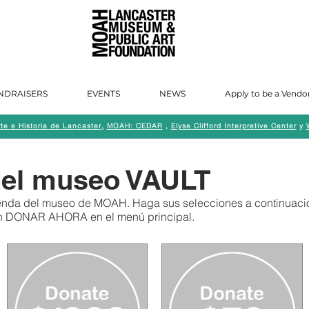
NDRAISERS
EVENTS
NEWS
Apply to be a Vendo
e e Historia de Lancaster,
MOAH: CEDAR
,
Elyse Clifford Interpretive Center
y
del museo VAULT
tienda del museo de MOAH. Haga sus selecciones a continuaci
ón DONAR AHORA en el menú principal.