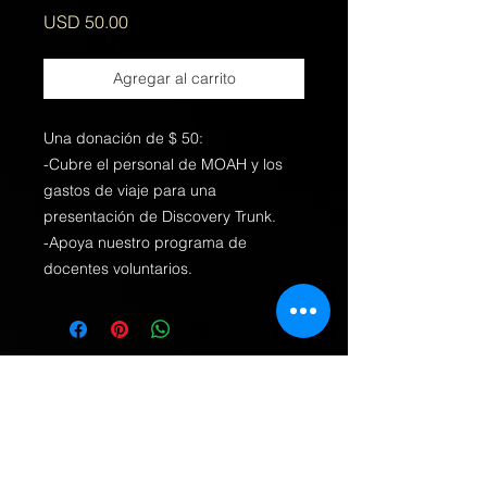
Precio
USD 50.00
Agregar al carrito
Una donación de $ 50:
-Cubre el personal de MOAH y los
gastos de viaje para una
presentación de Discovery Trunk.
-Apoya nuestro programa de
docentes voluntarios.